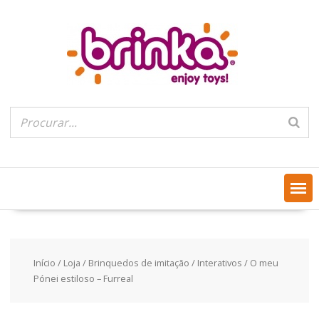
Skip
to
content
Início
/
Loja
/
Brinquedos de imitação
/
Interativos
/ O meu
Pónei estiloso – Furreal