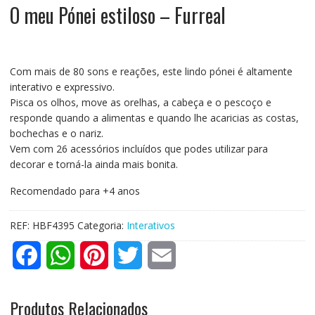
O meu Pónei estiloso – Furreal
Com mais de 80 sons e reações, este lindo pónei é altamente
interativo e expressivo.
Pisca os olhos, move as orelhas, a cabeça e o pescoço e
responde quando a alimentas e quando lhe acaricias as costas,
bochechas e o nariz.
Vem com 26 acessórios incluídos que podes utilizar para
decorar e torná-la ainda mais bonita.
Recomendado para +4 anos
REF:
HBF4395
Categoria:
Interativos
F
W
P
T
E
a
h
i
w
m
Produtos Relacionados
c
a
n
i
a