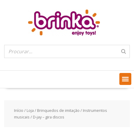
Skip
to
content
Início
/
Loja
/
Brinquedos de imitação
/
Instrumentos
musicais
/ D-jay – gira discos