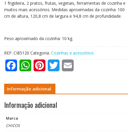
1 frigideira, 2 pratos, frutas, vegetais, ferramentas de cozinha e
muitos mais acessórios. Medidas aproximadas da cozinha: 100
cm de altura, 120,8 cm de largura e 94,8 cm de profundidade.
Peso aproximado da cozinha: 10 kg.
REF:
CI85120
Categoria:
Cozinhas e acessórios
F
W
P
T
E
a
h
i
w
m
c
a
n
i
a
Informação adicional
e
t
t
t
i
Informação adicional
b
s
e
t
l
Marca
o
A
r
e
CHICOS