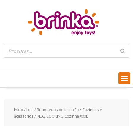
Skip
to
content
Início
/
Loja
/
Brinquedos de imitação
/
Cozinhas e
acessórios
/ REAL COOKING Cozinha XXXL