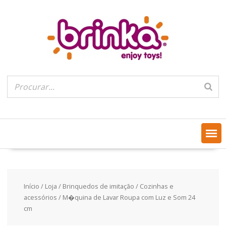
Skip
to
content
Início
/
Loja
/
Brinquedos de imitação
/
Cozinhas e
acessórios
/ M�quina de Lavar Roupa com Luz e Som 24
cm