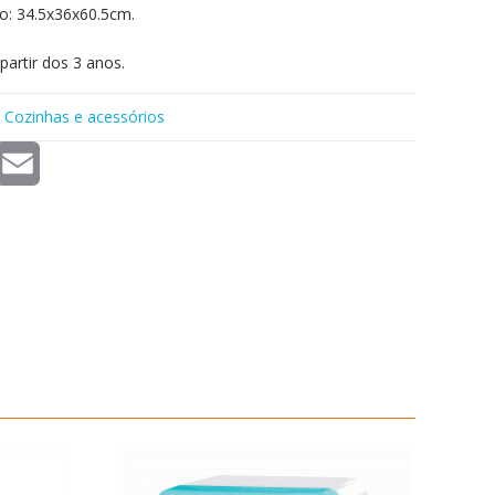
o: 34.5x36x60.5cm.
artir dos 3 anos.
:
Cozinhas e acessórios
E
m
a
i
l