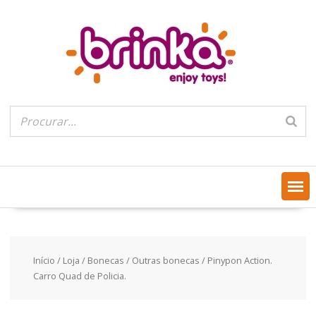
Skip
to
content
Início
/
Loja
/
Bonecas
/
Outras bonecas
/ Pinypon Action.
Carro Quad de Policia.