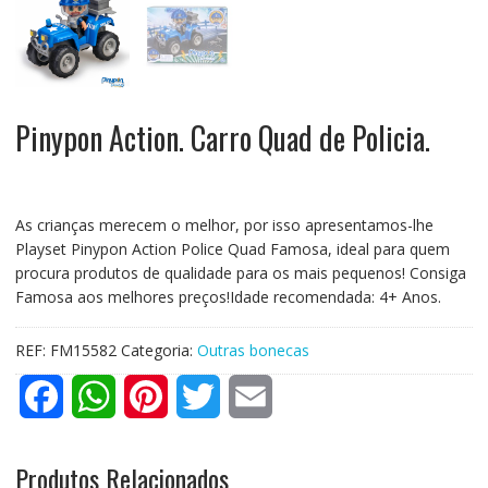
Pinypon Action. Carro Quad de Policia.
As crianças merecem o melhor, por isso apresentamos-lhe
Playset Pinypon Action Police Quad Famosa, ideal para quem
procura produtos de qualidade para os mais pequenos! Consiga
Famosa aos melhores preços!Idade recomendada: 4+ Anos.
REF:
FM15582
Categoria:
Outras bonecas
F
W
P
T
E
a
h
i
w
m
Produtos Relacionados
c
a
n
i
a