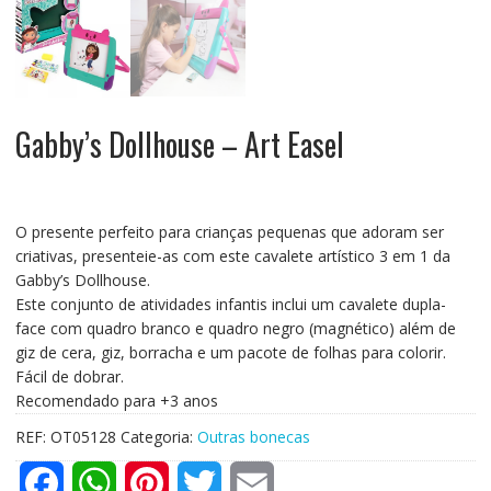
Gabby’s Dollhouse – Art Easel
O presente perfeito para crianças pequenas que adoram ser
criativas, presenteie-as com este cavalete artístico 3 em 1 da
Gabby’s Dollhouse.
Este conjunto de atividades infantis inclui um cavalete dupla-
face com quadro branco e quadro negro (magnético) além de
giz de cera, giz, borracha e um pacote de folhas para colorir.
Fácil de dobrar.
Recomendado para +3 anos
REF:
OT05128
Categoria:
Outras bonecas
F
W
P
T
E