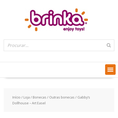
Skip
to
content
Início
/
Loja
/
Bonecas
/
Outras bonecas
/ Gabby’s
Dollhouse – Art Easel