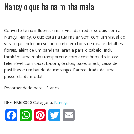
Nancy o que ha na minha mala
Converte-te na influencer mais viral das redes sociais com a
Nancy! Nancy, o que está na tua mala? Vem com um visual de
verão que inclui um vestido curto em tons de rosa e detalhes
florais, além de um bandana laranja para o cabelo. Inclui
também uma mala transparente com acessórios distintos:
telemóvel com capa, batom, óculos, base, snack, caixa de
pastilhas e um batido de morango. Parece tirada de uma
passerela de moda!
Recomendado para +3 anos
REF:
FM68000
Categoria:
Nancys
F
W
P
T
E
a
h
i
w
m