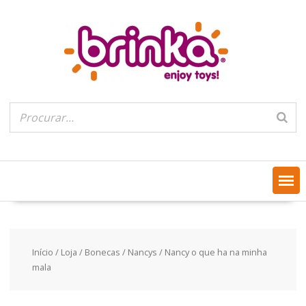
Skip
to
content
Início
/
Loja
/
Bonecas
/
Nancys
/ Nancy o que ha na minha
mala