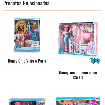
Produtos Relacionados
c
a
n
i
a
e
t
t
t
i
b
s
e
t
l
o
A
r
e
o
p
e
r
k
p
s
t
Nancy Chic Viaja A Paris
Nancy, um dia com o seu
cavalo