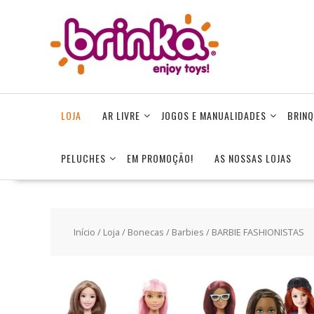
Skip
to
content
LOJA
AR LIVRE
JOGOS E MANUALIDADES
BRINQ
PELUCHES
EM PROMOÇÃO!
AS NOSSAS LOJAS
Início
/
Loja
/
Bonecas
/
Barbies
/ BARBIE FASHIONISTAS