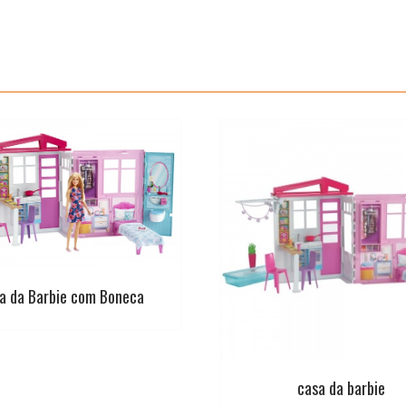
k
p
s
t
a da Barbie com Boneca
casa da barbie