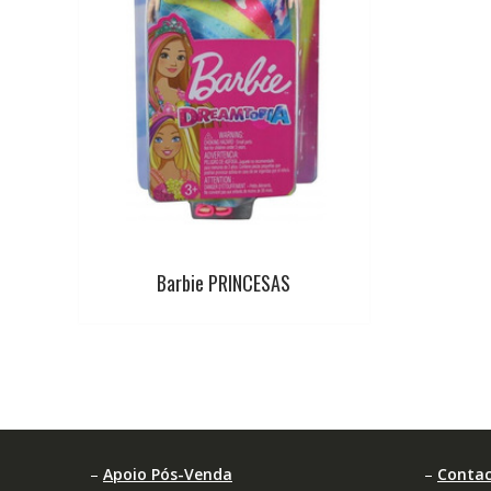
Barbie PRINCESAS
–
Apoio Pós-Venda
–
Contac