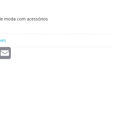
 de moda com acessórios
ies
E
m
a
i
l