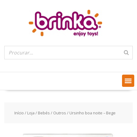
Skip
to
content
Início
/
Loja
/
Bebés
/
Outros
/ Ursinho boa noite – Bege