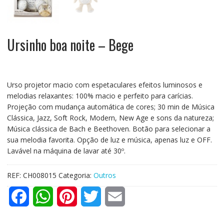
Ursinho boa noite – Bege
Urso projetor macio com espetaculares efeitos luminosos e
melodias relaxantes: 100% macio e perfeito para carícias.
Projeção com mudança automática de cores; 30 min de Música
Clássica, Jazz, Soft Rock, Modern, New Age e sons da natureza;
Música clássica de Bach e Beethoven. Botão para selecionar a
sua melodia favorita. Opção de luz e música, apenas luz e OFF.
Lavável na máquina de lavar até 30º.
REF:
CH008015
Categoria:
Outros
F
W
P
T
E
a
h
i
w
m