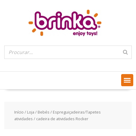
Skip
to
content
Início
/
Loja
/
Bebés
/
Espreguiçadeiras/Tapetes
atividades
/ cadeira de atividades Rocker