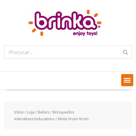
Skip
to
content
Início
/
Loja
/
Bebés
/
Brinquedos
interativos/educativos
/ Mota Vrum-Vrum