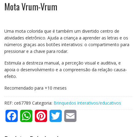
Mota Vrum-Vrum
Uma mota colorida que é também um divertido centro de
atividades eletrônico. Ajuda a criança a aprender as letras e os
números graças aos botões interativos: o compartimento para
pressionar e a chave para rodar.
Estimula a destreza manual, a perceção visual e auditiva, e
apoia o desenvolvimento e a compreensão da relação causa-
efeito.
Recomendado para +10 meses
REF:
ce67789
Categoria:
Brinquedos interativos/educativos
F
W
P
T
E
a
h
i
w
m