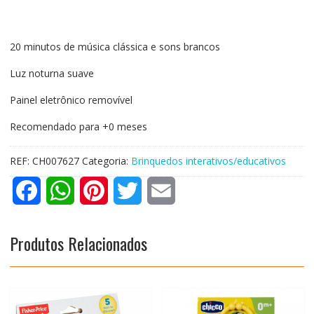
20 minutos de música clássica e sons brancos
Luz noturna suave
Painel eletrônico removível
Recomendado para +0 meses
REF:
CH007627
Categoria:
Brinquedos interativos/educativos
F
W
P
T
E
a
h
i
w
m
Produtos Relacionados
c
a
n
i
a
e
t
t
t
i
b
s
e
t
l