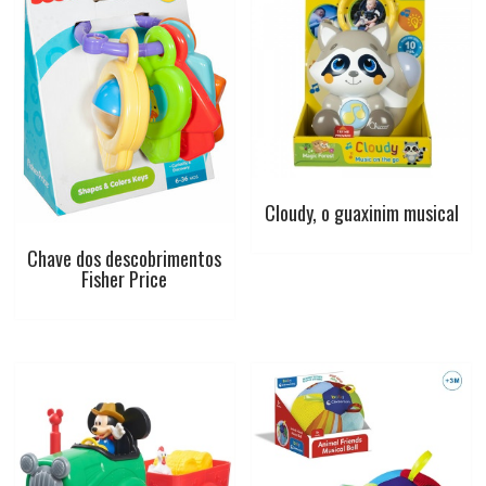
o
A
r
e
o
p
e
r
k
p
s
t
Cloudy, o guaxinim musical
Chave dos descobrimentos
Fisher Price