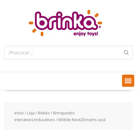
Skip
to
content
Início
/
Loja
/
Bebés
/
Brinquedos
interativos/educativos
/ Móbile Next2Dreams azul