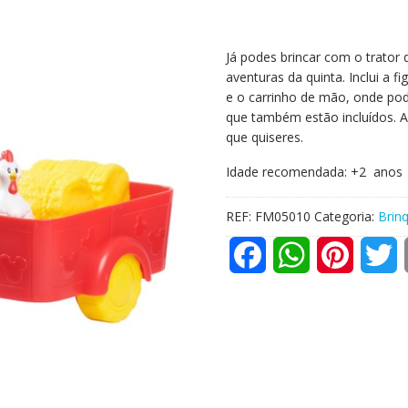
Já podes brincar com o trator
aventuras da quinta. Inclui a fi
e o carrinho de mão, onde pode
que também estão incluídos. A
que quiseres.
Idade recomendada: +2 anos
REF:
FM05010
Categoria:
Brin
F
W
P
T
a
h
i
w
c
a
n
i
e
t
t
t
b
s
e
t