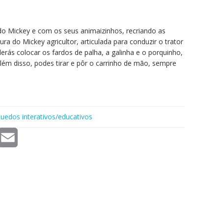
 do Mickey e com os seus animaizinhos, recriando as
gura do Mickey agricultor, articulada para conduzir o trator
rás colocar os fardos de palha, a galinha e o porquinho,
lém disso, podes tirar e pôr o carrinho de mão, sempre
quedos interativos/educativos
E
m
a
i
l