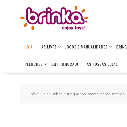
Skip
to
content
LOJA
AR LIVRE
JOGOS E MANUALIDADES
BRINQ
PELUCHES
EM PROMOÇÃO!
AS NOSSAS LOJAS
Início
/
Loja
/
Bebés
/
Brinquedos interativos/educativos
/