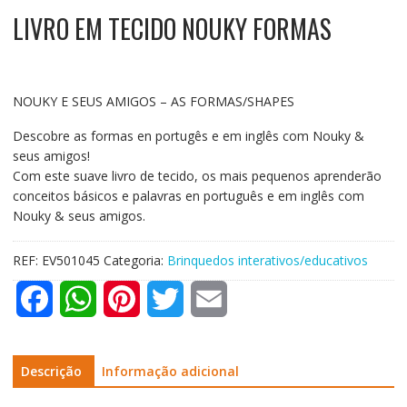
LIVRO EM TECIDO NOUKY FORMAS
NOUKY E SEUS AMIGOS – AS FORMAS/SHAPES
Descobre as formas en portugês e em inglês com Nouky &
seus amigos!
Com este suave livro de tecido, os mais pequenos aprenderão
conceitos básicos e palavras en português e em inglês com
Nouky & seus amigos.
REF:
EV501045
Categoria:
Brinquedos interativos/educativos
F
W
P
T
E
a
h
i
w
m
c
a
n
i
a
Descrição
Informação adicional