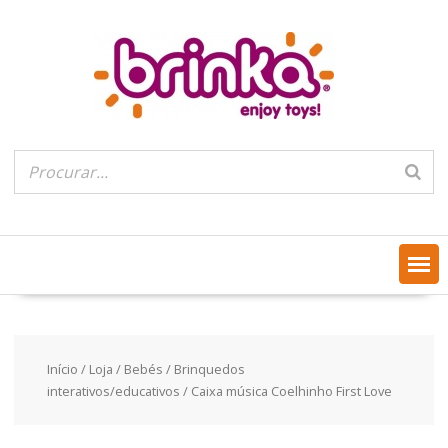
Skip
to
content
Início
/
Loja
/
Bebés
/
Brinquedos
interativos/educativos
/ Caixa música Coelhinho First Love