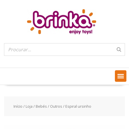
Skip
to
content
Início
/
Loja
/
Bebés
/
Outros
/ Espiral ursinho