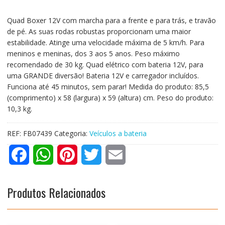
Quad Boxer 12V com marcha para a frente e para trás, e travão
de pé. As suas rodas robustas proporcionam uma maior
estabilidade. Atinge uma velocidade máxima de 5 km/h. Para
meninos e meninas, dos 3 aos 5 anos. Peso máximo
recomendado de 30 kg. Quad elétrico com bateria 12V, para
uma GRANDE diversão! Bateria 12V e carregador incluídos.
Funciona até 45 minutos, sem parar! Medida do produto: 85,5
(comprimento) x 58 (largura) x 59 (altura) cm. Peso do produto:
10,3 kg.
REF:
FB07439
Categoria:
Veículos a bateria
F
W
P
T
E
a
h
i
w
m
Produtos Relacionados
c
a
n
i
a
e
t
t
t
i