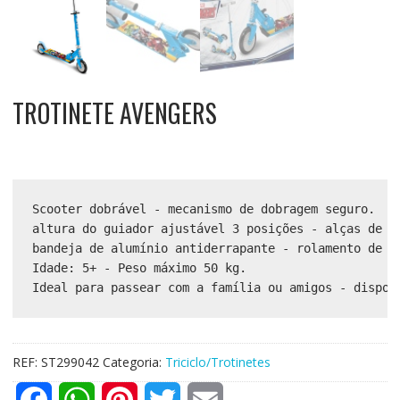
TROTINETE AVENGERS
Scooter dobrável - mecanismo de dobragem seguro.

altura do guiador ajustável 3 posições - alças de es
bandeja de alumínio antiderrapante - rolamento de es
Idade: 5+ - Peso máximo 50 kg.

Ideal para passear com a família ou amigos - dispon
REF:
ST299042
Categoria:
Triciclo/Trotinetes
F
W
P
T
E