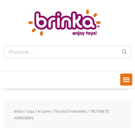
Skip
to
content
Início
/
Loja
/
Ar Livre
/
Triciclo/Trotinetes
/ TROTINETE
AVENGERS