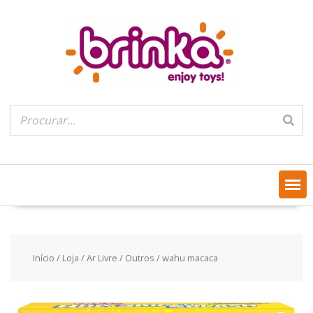
Skip
to
content
Início
/
Loja
/
Ar Livre
/
Outros
/ wahu macaca