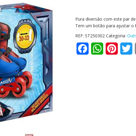
Pura diversão com este par de
Tem um botão para ajustar o ta
REF:
ST250302
Categoria:
Out
F
W
P
T
a
h
i
w
c
a
n
i
e
t
t
t
b
s
e
t
o
A
r
e
o
p
e
r
k
p
s