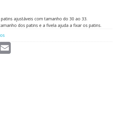
 patins ajustáveis com tamanho do 30 ao 33.
manho dos patins e a fivela ajuda a fixar os patins.
ros
E
m
a
i
l