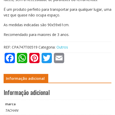
É um produto perfeito para transportar para qualquer lugar, uma
vez que quase não ocupa espaço.
As medidas indicadas são 90x59x61cm.
Recomendado para maiores de 3 anos.
REF:
CPA747T00519
Categoria:
Outros
F
W
P
T
E
a
h
i
w
m
c
a
n
i
a
Informação adicional
e
t
t
t
i
Informação adicional
b
s
e
t
l
marca
o
A
r
e
TACHAN