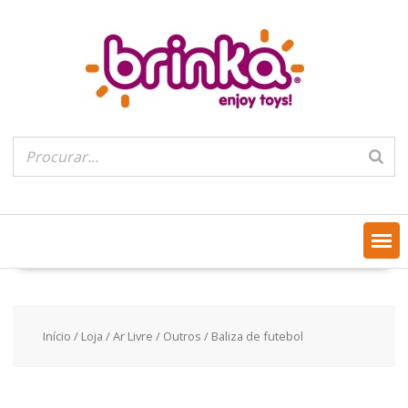
Skip
to
content
Início
/
Loja
/
Ar Livre
/
Outros
/ Baliza de futebol