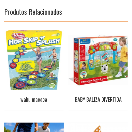
o
p
e
r
Produtos Relacionados
k
p
s
t
wahu macaca
BABY BALIZA DIVERTIDA