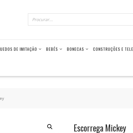
UEDOS DE IMITAÇÃO
BEBÉS
BONECAS
CONSTRUÇÕES E TE
key
Escorrega Mickey