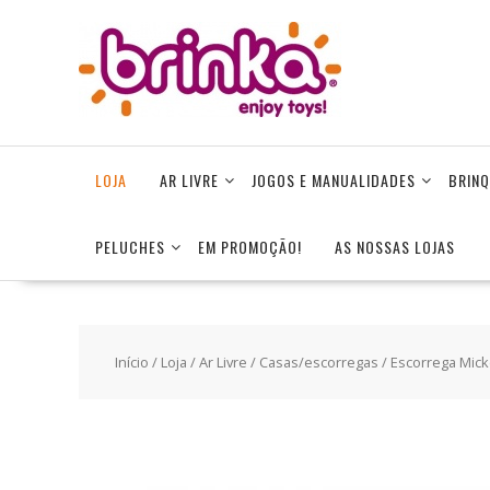
Skip
to
content
LOJA
AR LIVRE
JOGOS E MANUALIDADES
BRINQ
PELUCHES
EM PROMOÇÃO!
AS NOSSAS LOJAS
Início
/
Loja
/
Ar Livre
/
Casas/escorregas
/ Escorrega Mic