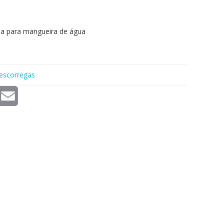
da para mangueira de água
escorregas
E
m
a
i
l