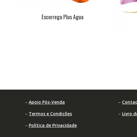
Escorrega Plus Agua
–
Apoio Pós-Venda
–
Contac
–
Termos e Condições
–
Livro 
–
Política de Privacidade