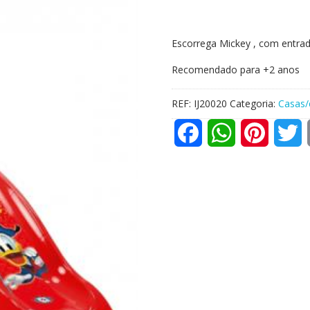
Escorrega Mickey , com entra
Recomendado para +2 anos
REF:
IJ20020
Categoria:
Casas/
F
W
P
T
a
h
i
w
c
a
n
i
e
t
t
t
b
s
e
t
o
A
r
e
o
p
e
r