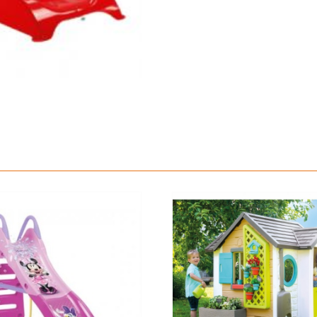
k
p
s
t