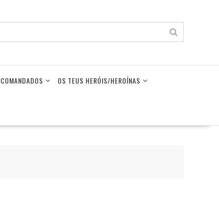
LECOMANDADOS
OS TEUS HERÓIS/HEROÍNAS