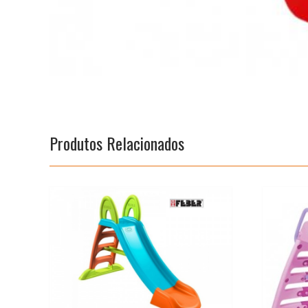
Produtos Relacionados