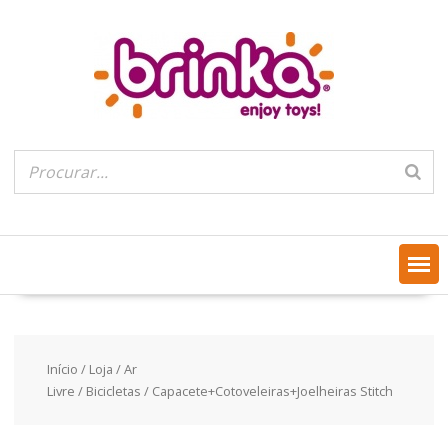
Skip
to
content
Início
/
Loja
/
Ar
Livre
/
Bicicletas
/ Capacete+Cotoveleiras+Joelheiras Stitch