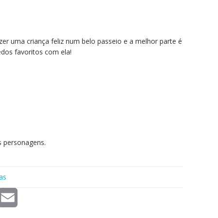
azer uma criança feliz num belo passeio e a melhor parte é
edos favoritos com ela!
às personagens.
tas
E
m