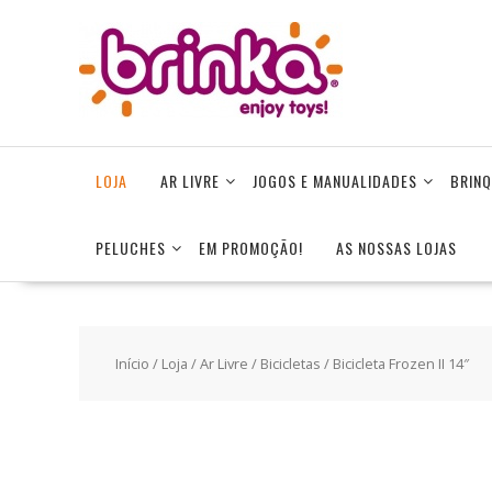
Skip
to
content
LOJA
AR LIVRE
JOGOS E MANUALIDADES
BRINQ
PELUCHES
EM PROMOÇÃO!
AS NOSSAS LOJAS
Início
/
Loja
/
Ar Livre
/
Bicicletas
/ Bicicleta Frozen II 14″