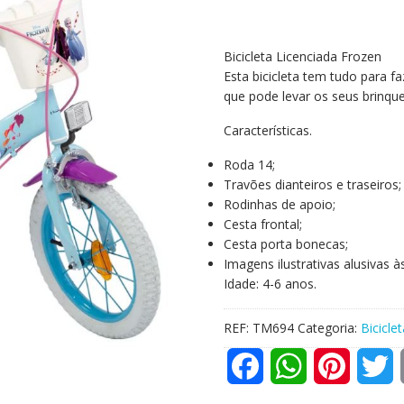
Bicicleta Licenciada Frozen
Esta bicicleta tem tudo para f
que pode levar os seus brinqu
Características.
Roda 14;
Travões dianteiros e traseiros;
Rodinhas de apoio;
Cesta frontal;
Cesta porta bonecas;
Imagens ilustrativas alusivas 
Idade: 4-6 anos.
REF:
TM694
Categoria:
Bicicle
F
W
P
T
a
h
i
w