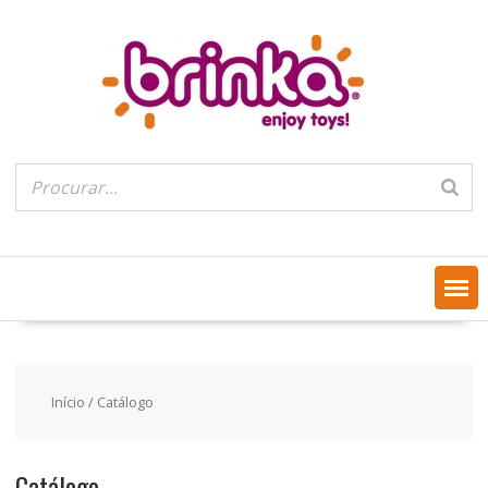
Skip
to
content
Início
/ Catálogo
Catálogo